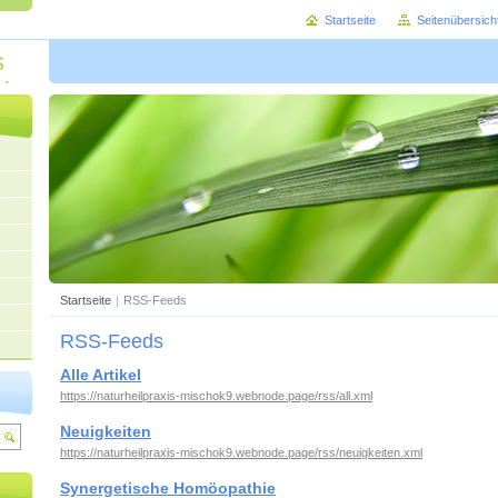
Startseite
Seitenübersich
s
ok
Startseite
|
RSS-Feeds
RSS-Feeds
Alle Artikel
https://naturheilpraxis-mischok9.webnode.page/rss/all.xml
Neuigkeiten
https://naturheilpraxis-mischok9.webnode.page/rss/neuigkeiten.xml
Synergetische Homöopathie