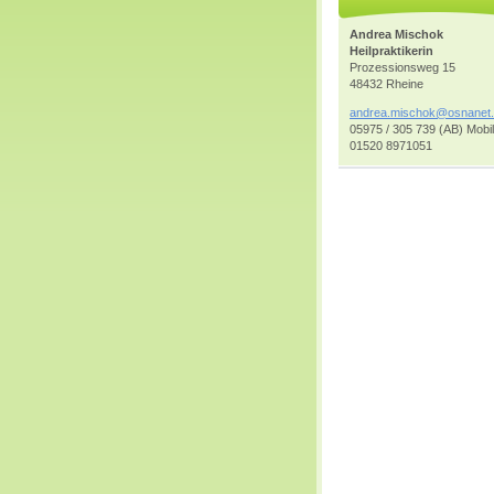
Andrea Mischok
Heilpraktikerin
Prozessionsweg 15
48432 Rheine
andrea.m
ischok@o
snanet
05975 / 305 739 (AB) Mobil
01520 8971051