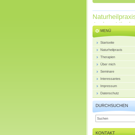
Naturheilpraxi
Andrea Misch
MENÜ
Startseite
Naturheilpraxis
Therapien
Über mich
Seminare
Interessantes
Impressum
Datenschutz
DURCHSUCHEN
KONTAKT