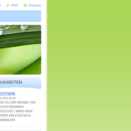
t
RSS
Drucken
UIGKEITEN
ICHTSEIN
9.2025 00:00
NN DU DIR KEINEN TAG
M ENTSPANNEN
SSUCHST, WIRD DEIN
RPER IHN FÜR DICH
SWÄHLEN!