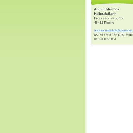
Andrea Mischok
Heilpraktikerin
Prozessionsweg 15
48432 Rheine
andrea.m
ischok@o
snanet
05975 / 305 739 (AB) Mobil
01520 8971051