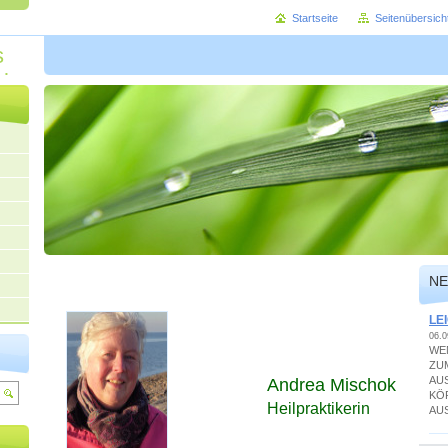
Startseite
Seitenübersich
s
ok
NE
LE
06.0
WE
ZU
AU
Andrea Mischok
KÖ
Heilpraktikerin
AU