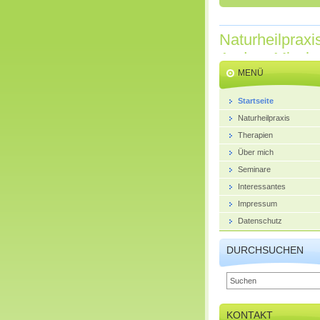
Naturheilpraxi
Andrea Misch
MENÜ
Startseite
Naturheilpraxis
Therapien
Über mich
Seminare
Interessantes
Impressum
Datenschutz
DURCHSUCHEN
KONTAKT